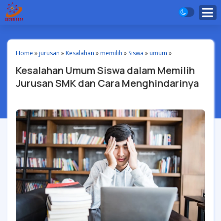
Home
»
jurusan
»
Kesalahan
»
memilih
»
Siswa
»
umum
»
Kesalahan Umum Siswa dalam Memilih
Jurusan SMK dan Cara Menghindarinya