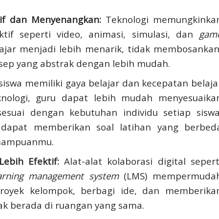
tif dan Menyenangkan:
Teknologi memungkinka
if seperti video, animasi, simulasi, dan
gam
lajar menjadi lebih menarik, tidak membosankan
p yang abstrak dengan lebih mudah.
siswa memiliki gaya belajar dan kecepatan belaja
nologi, guru dapat lebih mudah menyesuaika
suai dengan kebutuhan individu setiap siswa
a, dapat memberikan soal latihan yang berbed
emampuanmu.
ebih Efektif:
Alat-alat kolaborasi digital sepert
arning management system
(LMS) mempermuda
oyek kelompok, berbagi ide, dan memberika
ak berada di ruangan yang sama.