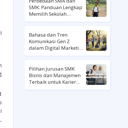
Perbedaan SMA dan
SMK: Panduan Lengkap
Memilih Sekolah
Lanjutan
i
Bahasa dan Tren
Komunikasi Gen Z
dalam Digital Marketing
Ala Gen Z
n
Pilihan Jurusan SMK
g
Bisnis dan Manajemen
Terbaik untuk Karier
Masa Depan
t
o
i
,