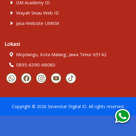
GM Academy ID
Wayah Sinau Web ID
Jasa Website UMKM
Lokasi
Mojolangu, Kota Malang, Jawa Timur 65142
0895-6390-68080
Copyright ©
2026
Sevenstar Digital ID
. All rights reserved.