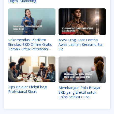
Digital Marketing
Rekomendasi Platform
Atasi Grogi Saat Lomba
Simulasi SKD Online Gratis
Awas Latihan Kerasmu Sia
Terbaik untuk Persiapan
Sia
CPNS 2026
Tips Belajar Efektif bagi
Membangun Pola Belajar
Profesional Sibuk
SKD yang Efektif untuk
Lolos Seleksi CPNS