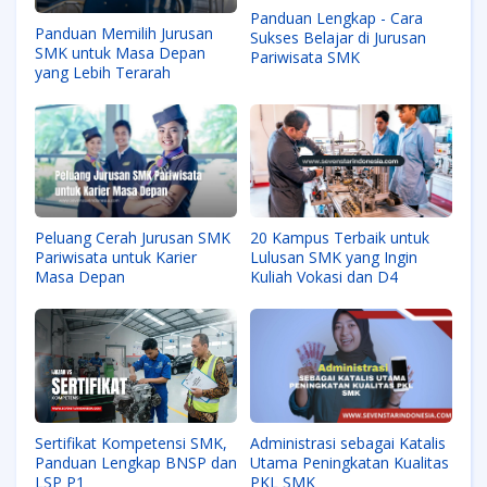
Panduan Lengkap - Cara
Panduan Memilih Jurusan
Sukses Belajar di Jurusan
SMK untuk Masa Depan
Pariwisata SMK
yang Lebih Terarah
Peluang Cerah Jurusan SMK
20 Kampus Terbaik untuk
Pariwisata untuk Karier
Lulusan SMK yang Ingin
Masa Depan
Kuliah Vokasi dan D4
Sertifikat Kompetensi SMK,
Administrasi sebagai Katalis
Panduan Lengkap BNSP dan
Utama Peningkatan Kualitas
LSP P1
PKL SMK