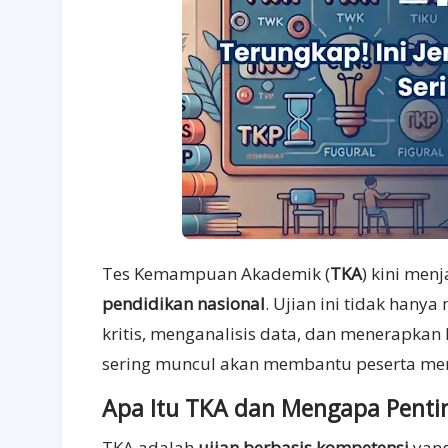
Tes Kemampuan Akademik (
TKA
) kini men
pendidikan nasional
. Ujian ini tidak hany
kritis, menganalisis data, dan menerapkan
sering muncul akan membantu peserta mempe
Apa Itu TKA dan Mengapa Penti
TKA adalah
ujian berbasis kompetensi
yang