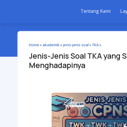
Tentang Kami
La
Home
»
akademik
»
jenis-jenis soal
»
TKA
»
Jenis-Jenis Soal TKA yang 
Menghadapinya