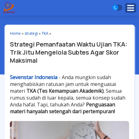
Home
»
strategi
»
TKA
»
Strategi Pemanfaatan Waktu Ujian TKA:
Trik Jitu Mengelola Subtes Agar Skor
Maksimal
Sevenstar Indonesia
- Anda mungkin sudah
menghabiskan ratusan jam untuk menguasai
materi
TKA (Tes Kemampuan Akademik)
. Semua
rumus sudah di luar kepala, semua konsep sudah
Anda hafal. Tapi, tahukah Anda?
Penguasaan
materi hanyalah setengah dari pertempuran!