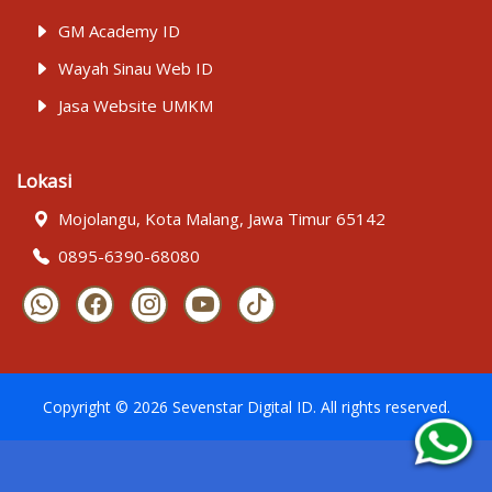
GM Academy ID
Wayah Sinau Web ID
Jasa Website UMKM
Lokasi
Mojolangu, Kota Malang, Jawa Timur 65142
0895-6390-68080
Copyright ©
2026
Sevenstar Digital ID
. All rights reserved.