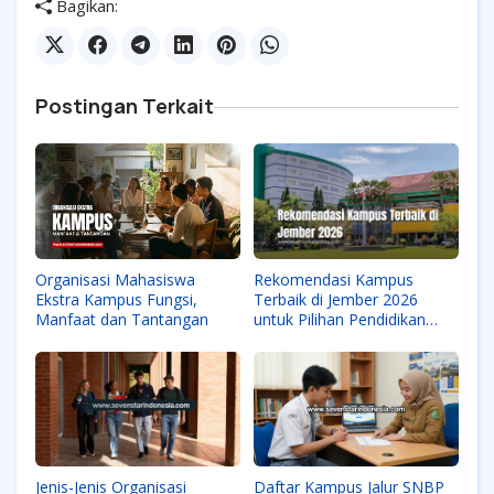
Bagikan:
Postingan Terkait
Organisasi Mahasiswa
Rekomendasi Kampus
Ekstra Kampus Fungsi,
Terbaik di Jember 2026
Manfaat dan Tantangan
untuk Pilihan Pendidikan
Berkualitas
Jenis-Jenis Organisasi
Daftar Kampus Jalur SNBP