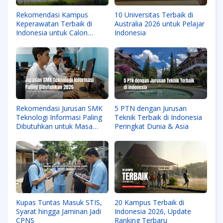
Rekomendasi Kampus
10 Universitas Terbaik di
Keperawatan Terbaik di
Australia 2026 untuk Pelajar
Indonesia untuk Calon
Indonesia
Perawat Profesional
Rekomendasi Jurusan SMK
5 PTN dengan Jurusan
Teknologi Informasi Paling
Teknik Terbaik di Indonesia
Dibutuhkan untuk Masa
Peringkat Dunia & Asia
Depan 2026
Kupas Tuntas Masuk STIS,
20 Kampus Terbaik di
Syarat hingga Jaminan Jadi
Indonesia 2026, Update
CPNS
Ranking Terbaru