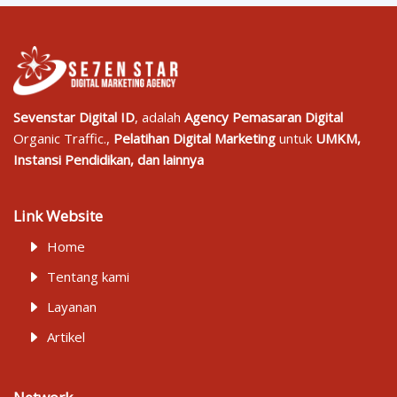
Sevenstar Digital ID
, adalah
Agency Pemasaran Digital
Organic Traffic.,
Pelatihan Digital Marketing
untuk
UMKM,
Instansi Pendidikan, dan lainnya
Link Website
Home
Tentang kami
Layanan
Artikel