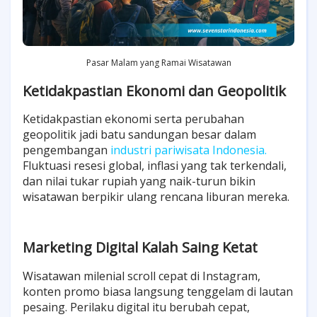
Pasar Malam yang Ramai Wisatawan
Ketidakpastian Ekonomi dan Geopolitik
Ketidakpastian ekonomi serta perubahan
geopolitik jadi batu sandungan besar dalam
pengembangan
industri pariwisata Indonesia.
Fluktuasi resesi global, inflasi yang tak terkendali,
dan nilai tukar rupiah yang naik-turun bikin
wisatawan berpikir ulang rencana liburan mereka.
Marketing Digital Kalah Saing Ketat
Wisatawan milenial scroll cepat di Instagram,
konten promo biasa langsung tenggelam di lautan
pesaing. Perilaku digital itu berubah cepat,