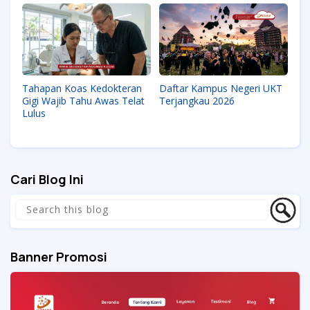
Tahapan Koas Kedokteran
Daftar Kampus Negeri UKT
Gigi Wajib Tahu Awas Telat
Terjangkau 2026
Lulus
Cari Blog Ini
Banner Promosi