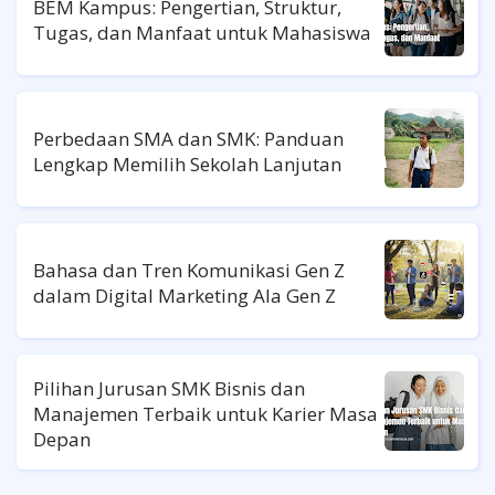
BEM Kampus: Pengertian, Struktur,
Tugas, dan Manfaat untuk Mahasiswa
Perbedaan SMA dan SMK: Panduan
Lengkap Memilih Sekolah Lanjutan
Bahasa dan Tren Komunikasi Gen Z
dalam Digital Marketing Ala Gen Z
Pilihan Jurusan SMK Bisnis dan
Manajemen Terbaik untuk Karier Masa
Depan