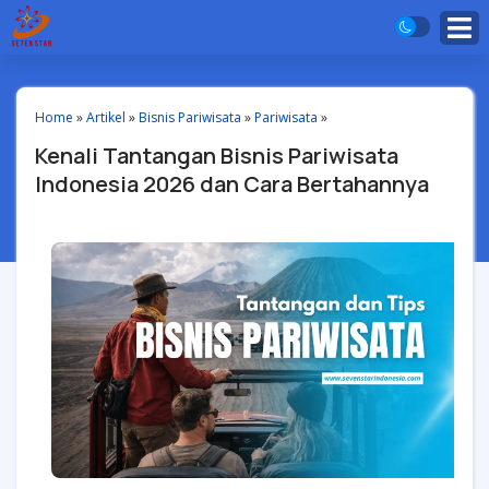
Home
»
Artikel
»
Bisnis Pariwisata
»
Pariwisata
»
Kenali Tantangan Bisnis Pariwisata
Indonesia 2026 dan Cara Bertahannya