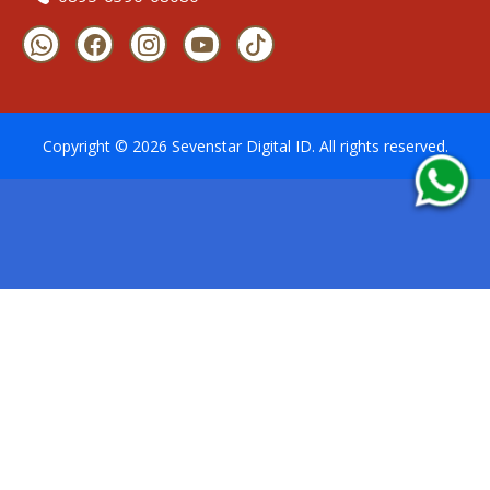
Copyright ©
2026
Sevenstar Digital ID
. All rights reserved.