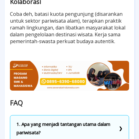
Kolaborasi
Coba deh, batasi kuota pengunjung (disarankan
untuk sektor pariwisata alam), terapkan praktik
ramah lingkungan, dan libatkan masyarakat lokal
dalam pengelolaan destinasi wisata. Kerja sama
pemerintah-swasta perkuat budaya autentik.
FAQ
1. Apa yang menjadi tantangan utama dalam
pariwisata?