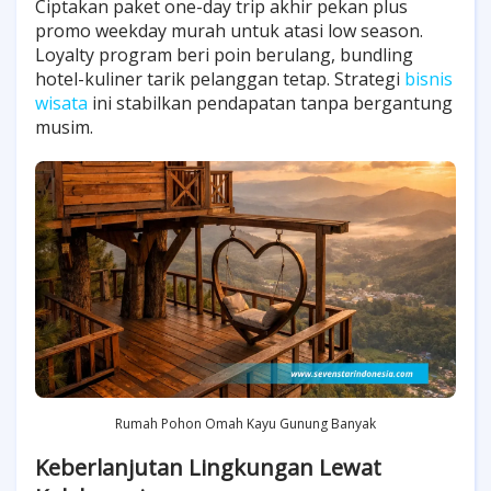
Ciptakan paket one-day trip akhir pekan plus
promo weekday murah untuk atasi low season.
Loyalty program beri poin berulang, bundling
hotel-kuliner tarik pelanggan tetap. Strategi
bisnis
wisata
ini stabilkan pendapatan tanpa bergantung
musim.
Rumah Pohon Omah Kayu Gunung Banyak
Keberlanjutan Lingkungan Lewat