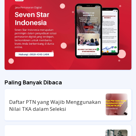
Paling Banyak Dibaca
Daftar PTN yang Wajib Menggunakan
Nilai TKA dalam Seleksi