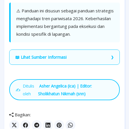
⚠️ Panduan ini disusun sebagai panduan strategis
menghadapi tren pariwisata 2026. Keberhasilan
implementasi bergantung pada eksekusi dan
kondisi spesifik di lapangan.
📖 Lihat Sumber Informasi
Ditulis
Asher Angelica (ica) | Editor:
✍️
oleh
Sholikhatun Nikmah (snn)
Bagikan: