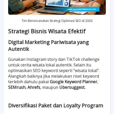
Tim Merencanakan Strategi Optimasi SEO di 2026
Strategi Bisnis Wisata Efektif
Digital Marketing Pariwisata yang
Autentik
Gunakan Instagram story dan TikTok challenge
untuk cerita wisata lokal autentik. Selain itu
optimasikan SEO keyword seperti "wisata lokal".
Alangkah baiknya jika melakukan riset keyword
terlebih dahulu pakai
Google Keyword Planner
,
SEMrush
,
Ahrefs
, maupun
Ubersuggest.
Diversifikasi Paket dan Loyalty Program