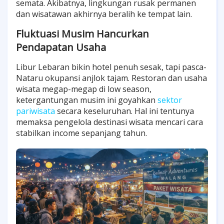
semata. Akibatnya, lingkungan rusak permanen
dan wisatawan akhirnya beralih ke tempat lain.
Fluktuasi Musim Hancurkan
Pendapatan Usaha
Libur Lebaran bikin hotel penuh sesak, tapi pasca-
Nataru okupansi anjlok tajam. Restoran dan usaha
wisata megap-megap di low season,
ketergantungan musim ini goyahkan
sektor
pariwisata
secara keseluruhan. Hal ini tentunya
memaksa pengelola destinasi wisata mencari cara
stabilkan income sepanjang tahun.