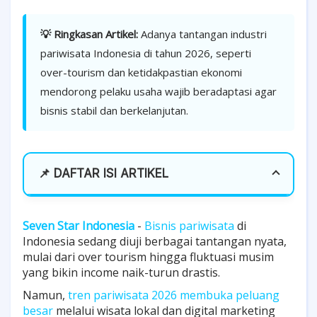
💡 Ringkasan Artikel:
Adanya tantangan industri
pariwisata Indonesia di tahun 2026, seperti
over-tourism dan ketidakpastian ekonomi
mendorong pelaku usaha wajib beradaptasi agar
bisnis stabil dan berkelanjutan.
📌 DAFTAR ISI ARTIKEL
01. Tantangan Industri Pariwisata Indonesia
Seven Star Indonesia
-
Bisnis pariwisata
di
Indonesia sedang diuji berbagai tantangan nyata,
02. Peluang Bisnis Pariwisata 2026
mulai dari over tourism hingga fluktuasi musim
yang bikin income naik-turun drastis.
03. Strategi Bisnis Wisata Efektif
Namun,
tren pariwisata 2026 membuka peluang
besar
melalui wisata lokal dan digital marketing