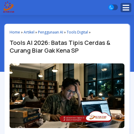
Home
»
Artikel
»
Penggunaan AI
»
Tools Digital
»
Tools AI 2026: Batas Tipis Cerdas &
Curang Biar Gak Kena SP