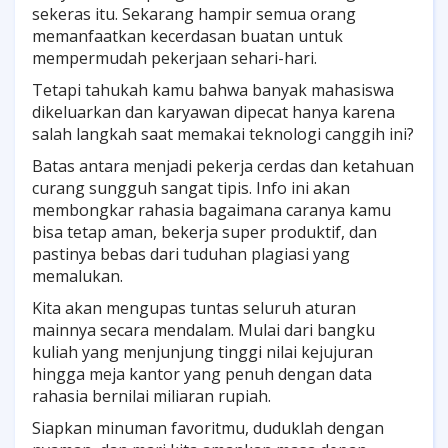
sekeras itu. Sekarang hampir semua orang
04. Menjadi Profesional Cerdas Tanpa
memanfaatkan kecerdasan buatan untuk
Kehilangan Jati Diri
mempermudah pekerjaan sehari-hari.
Tetapi tahukah kamu bahwa banyak mahasiswa
05. FAQ (Pertanyaan Yang Sering Diajukan)
dikeluarkan dan karyawan dipecat hanya karena
salah langkah saat memakai teknologi canggih ini?
Batas antara menjadi pekerja cerdas dan ketahuan
curang sungguh sangat tipis. Info ini akan
membongkar rahasia bagaimana caranya kamu
bisa tetap aman, bekerja super produktif, dan
pastinya bebas dari tuduhan plagiasi yang
memalukan.
Kita akan mengupas tuntas seluruh aturan
mainnya secara mendalam. Mulai dari bangku
kuliah yang menjunjung tinggi nilai kejujuran
hingga meja kantor yang penuh dengan data
rahasia bernilai miliaran rupiah.
Siapkan minuman favoritmu, duduklah dengan