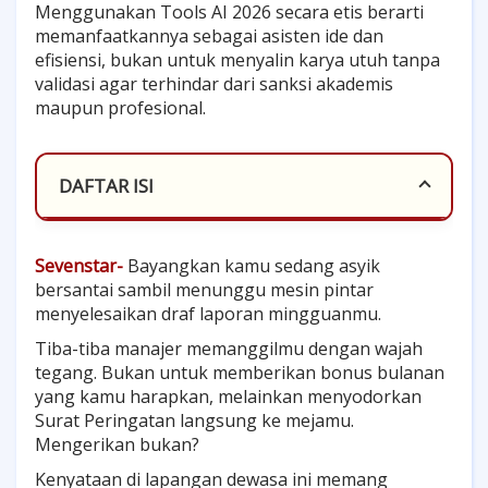
Menggunakan Tools AI 2026 secara etis berarti
memanfaatkannya sebagai asisten ide dan
efisiensi, bukan untuk menyalin karya utuh tanpa
validasi agar terhindar dari sanksi akademis
maupun profesional.
DAFTAR ISI
01. Bantuan atau Plagiarisme? Bagaimana
Sevenstar-
Bayangkan kamu sedang asyik
Aturan Main di Kampus?
bersantai sambil menunggu mesin pintar
menyelesaikan draf laporan mingguanmu.
02. Mengapa Karyawan Bisa Kena SP Hanya
Tiba-tiba manajer memanggilmu dengan wajah
Karena Teknologi Ini?
tegang. Bukan untuk memberikan bonus bulanan
yang kamu harapkan, melainkan menyodorkan
03. Bagaimana Caranya Beradaptasi Tanpa
Surat Peringatan langsung ke mejamu.
Mengerikan bukan?
Rasa Was-Was?
Kenyataan di lapangan dewasa ini memang