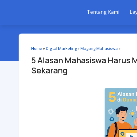
Tentang Kami
La
Home
»
Digital Marketing
»
Magang Mahasiswa
»
5 Alasan Mahasiswa Harus M
Sekarang