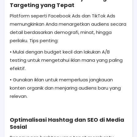
Targeting yang Tepat
Platform seperti Facebook Ads dan TikTok Ads
memungkinkan Anda menargetkan audiens secara
detail berdasarkan demografi, minat, hingga
perilaku. Tips penting:
• Mulai dengan budget kecil dan lakukan A/B
testing untuk mengetahui iklan mana yang paling
efektif.
• Gunakan iklan untuk memperluas jangkauan
konten organik dan menjaring audiens baru yang
relevan.
Optimalisasi Hashtag dan SEO di Media
Sosial