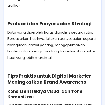
traffic)
Evaluasi dan Penyesuaian Strategi
Data yang diperoleh harus dianalisis secara rutin.
Berdasarkan hasilnya, lakukan penyesuaian seperti
mengubah jadwal posting, mengoptimalkan
konten, atau mengatur ulang targeting iklan untuk
hasil yang lebih maksimal.
Tips Praktis untuk Digital Marketer
Meningkatkan Brand Awareness
Konsistensi Gaya Visual dan Tone
Komunikasi
Gunakan elemen brand seperti warna, font, logo,