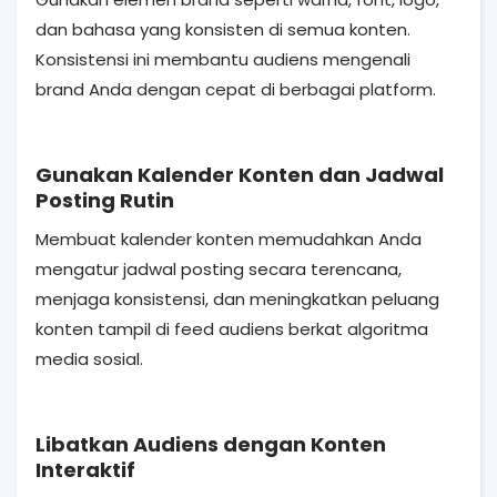
dan bahasa yang konsisten di semua konten.
Konsistensi ini membantu audiens mengenali
brand Anda dengan cepat di berbagai platform.
Gunakan Kalender Konten dan Jadwal
Posting Rutin
Membuat kalender konten memudahkan Anda
mengatur jadwal posting secara terencana,
menjaga konsistensi, dan meningkatkan peluang
konten tampil di feed audiens berkat algoritma
media sosial.
Libatkan Audiens dengan Konten
Interaktif