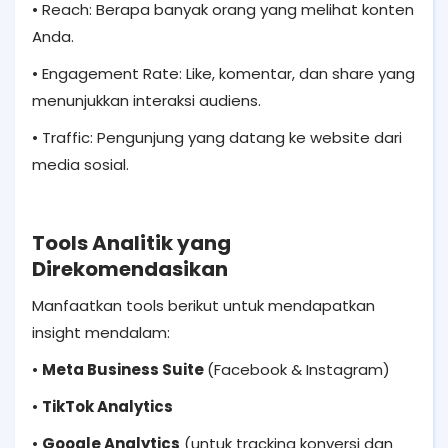
• Reach: Berapa banyak orang yang melihat konten
Anda.
• Engagement Rate: Like, komentar, dan share yang
menunjukkan interaksi audiens.
• Traffic: Pengunjung yang datang ke website dari
media sosial.
Tools Analitik yang
Direkomendasikan
Manfaatkan tools berikut untuk mendapatkan
insight mendalam:
•
Meta Business Suite
(Facebook & Instagram)
•
TikTok Analytics
•
Google Analytics
(untuk tracking konversi dan