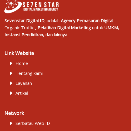
Sevenstar Digital ID
, adalah
Agency Pemasaran Digital
Organic Traffic.,
Pelatihan Digital Marketing
untuk
UMKM,
Instansi Pendidikan, dan lainnya
Link Website
Home
Tentang kami
Layanan
Artikel
Network
Serbatau Web ID