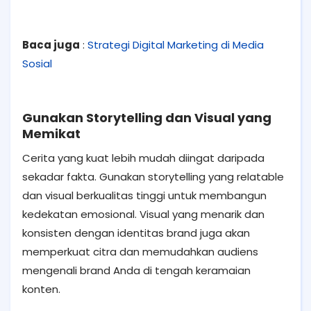
Baca juga
:
Strategi Digital Marketing di Media
Sosial
Gunakan Storytelling dan Visual yang
Memikat
Cerita yang kuat lebih mudah diingat daripada
sekadar fakta. Gunakan storytelling yang relatable
dan visual berkualitas tinggi untuk membangun
kedekatan emosional. Visual yang menarik dan
konsisten dengan identitas brand juga akan
memperkuat citra dan memudahkan audiens
mengenali brand Anda di tengah keramaian
konten.