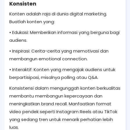
Konsisten
Konten adalah raja di dunia digital marketing.
Buatlah konten yang:
• Edukasi: Memberikan informasi yang berguna bagi
audiens.
• Inspirasi: Cerita-cerita yang memotivasi dan
membangun emotional connection.
• Interaktif: Konten yang mengajak audiens untuk
berpartisipasi, misalnya polling atau Q&A.
Konsistensi dalam mengunggah konten berkualitas
membantu membangun kepercayaan dan
meningkatkan brand recall. Manfaatkan format
video pendek seperti Instagram Reels atau TikTok
yang sedang tren untuk menarik perhatian lebih
luas.