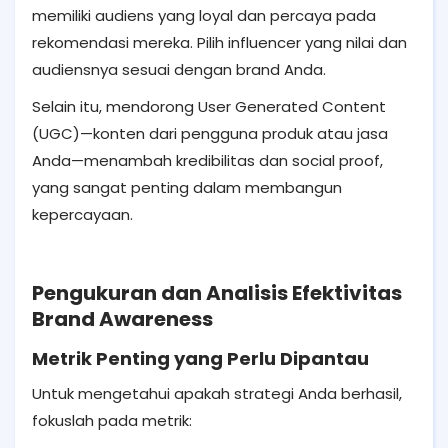
memiliki audiens yang loyal dan percaya pada
rekomendasi mereka. Pilih influencer yang nilai dan
audiensnya sesuai dengan brand Anda.
Selain itu, mendorong User Generated Content
(UGC)—konten dari pengguna produk atau jasa
Anda—menambah kredibilitas dan social proof,
yang sangat penting dalam membangun
kepercayaan.
Pengukuran dan Analisis Efektivitas
Brand Awareness
Metrik Penting yang Perlu Dipantau
Untuk mengetahui apakah strategi Anda berhasil,
fokuslah pada metrik: