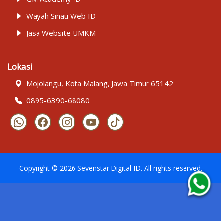
Wayah Sinau Web ID
Jasa Website UMKM
Lokasi
Mojolangu, Kota Malang, Jawa Timur 65142
0895-6390-68080
Copyright ©
2026
Sevenstar Digital ID
. All rights reserved.