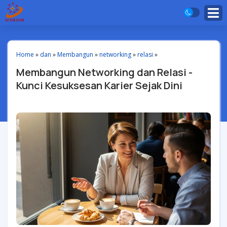
Home
»
dan
»
Membangun
»
networking
»
relasi
»
Membangun Networking dan Relasi -
Kunci Kesuksesan Karier Sejak Dini