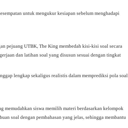
i kesempatan untuk mengukur kesiapan sebelum menghadapi
ngan pejuang UTBK, The King membedah kisi-kisi soal secara
gerjaan dan latihan soal yang disusun sesuai dengan tingkat
ggap lengkap sekaligus realistis dalam memprediksi pola soal
g memudahkan siswa memilih materi berdasarkan kelompok
ibuan soal dengan pembahasan yang jelas, sehingga membantu