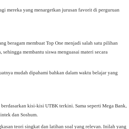
bagi mereka yang menargetkan jurusan favorit di perguruan
 yang beragam membuat Top One menjadi salah satu pilihan
an, sehingga membantu siswa menguasai materi secara
mbuatnya mudah dipahami bahkan dalam waktu belajar yang
berdasarkan kisi-kisi UTBK terkini. Sama seperti Mega Bank,
intek dan Soshum.
san teori singkat dan latihan soal yang relevan. Inilah yang