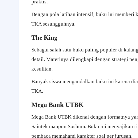
praktis.
Dengan pola latihan intensif, buku ini member
TKA sesungguhnya.
The King
Sebagai salah satu buku paling populer di kala
detail. Materinya dilengkapi dengan strategi pen
kesulitan.
Banyak siswa mengandalkan buku ini karena dian
TKA.
Mega Bank UTBK
Mega Bank UTBK dikenal dengan formatnya yan
Saintek maupun Soshum. Buku ini menyajikan r
pembaca memahami karakter soal per jurusan.