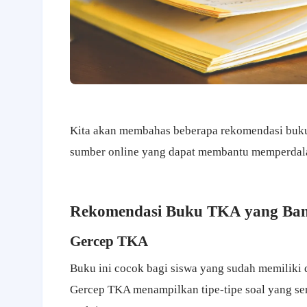
Kita akan membahas beberapa rekomendasi buku 
sumber online yang dapat membantu memperda
Rekomendasi Buku TKA yang Ban
Gercep TKA
Buku ini cocok bagi siswa yang sudah memiliki 
Gercep TKA menampilkan tipe-tipe soal yang ser