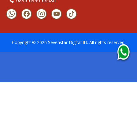
0895-6390-68080
Copyright ©
2026
Sevenstar Digital ID
. All rights reserved.