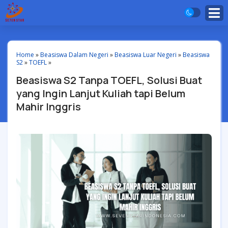
Home
»
Beasiswa Dalam Negeri
»
Beasiswa Luar Negeri
»
Beasiswa
S2
»
TOEFL
»
Beasiswa S2 Tanpa TOEFL, Solusi Buat
yang Ingin Lanjut Kuliah tapi Belum
Mahir Inggris