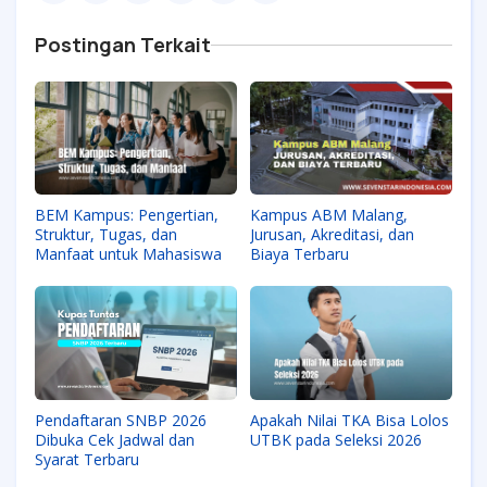
Postingan Terkait
BEM Kampus: Pengertian,
Kampus ABM Malang,
Struktur, Tugas, dan
Jurusan, Akreditasi, dan
Manfaat untuk Mahasiswa
Biaya Terbaru
Pendaftaran SNBP 2026
Apakah Nilai TKA Bisa Lolos
Dibuka Cek Jadwal dan
UTBK pada Seleksi 2026
Syarat Terbaru