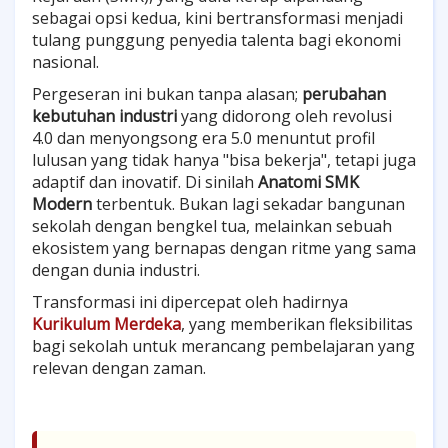
02. Sistem Link and Match Industri
sebagai opsi kedua, kini bertransformasi menjadi
tulang punggung penyedia talenta bagi ekonomi
nasional.
03. Implementasi Kurikulum Merdeka
Pergeseran ini bukan tanpa alasan;
perubahan
04. Tantangan Transformasi & Solusinya
kebutuhan industri
yang didorong oleh revolusi
4.0 dan menyongsong era 5.0 menuntut profil
lulusan yang tidak hanya "bisa bekerja", tetapi juga
05. FAQ
adaptif dan inovatif. Di sinilah
Anatomi SMK
Modern
terbentuk. Bukan lagi sekadar bangunan
sekolah dengan bengkel tua, melainkan sebuah
ekosistem yang bernapas dengan ritme yang sama
dengan dunia industri.
Transformasi ini dipercepat oleh hadirnya
Kurikulum Merdeka
, yang memberikan fleksibilitas
bagi sekolah untuk merancang pembelajaran yang
relevan dengan zaman.