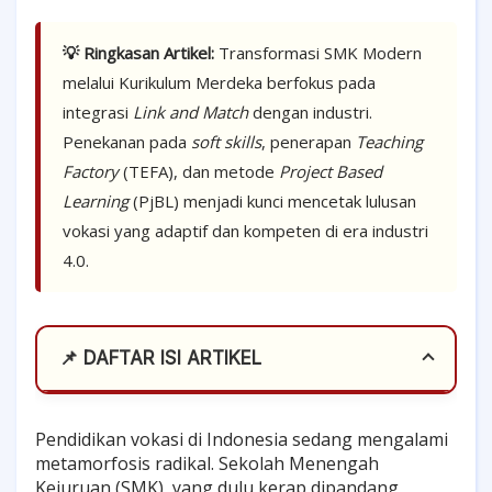
💡 Ringkasan Artikel:
Transformasi SMK Modern
melalui Kurikulum Merdeka berfokus pada
integrasi
Link and Match
dengan industri.
Penekanan pada
soft skills
, penerapan
Teaching
Factory
(TEFA), dan metode
Project Based
Learning
(PjBL) menjadi kunci mencetak lulusan
vokasi yang adaptif dan kompeten di era industri
4.0.
📌 DAFTAR ISI ARTIKEL
01. DNA Baru SMK: Integrasi Mindset &
Pendidikan vokasi di Indonesia sedang mengalami
Skillset
metamorfosis radikal. Sekolah Menengah
Kejuruan (SMK), yang dulu kerap dipandang