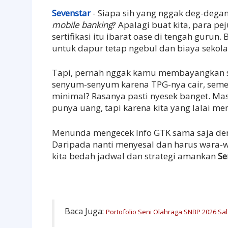
Sevenstar
- Siapa sih yang nggak deg-degan
mobile banking
? Apalagi buat kita, para p
sertifikasi itu ibarat oase di tengah guru
untuk dapur tetap ngebul dan biaya sekol
Tapi, pernah nggak kamu membayangkan sk
senyum-senyum karena TPG-nya cair, semen
minimal? Rasanya pasti nyesek banget. Mas
punya uang, tapi karena kita yang lalai men
Menunda mengecek Info GTK sama saja de
Daripada nanti menyesal dan harus wara-wi
kita bedah jadwal dan strategi amankan
Se
Baca Juga:
Portofolio Seni Olahraga SNBP 2026 Sa