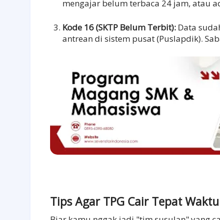
mengajar belum terbaca 24 jam, atau a
Kode 16 (SKTP Belum Terbit):
Data sudah
antrean di sistem pusat (Puslapdik). Saba
Tips Agar TPG Cair Tepat Wakt
Biar kamu nggak jadi "tim susulan" yang c