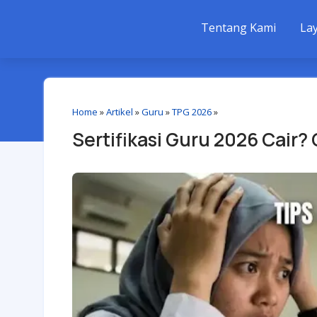
Tentang Kami
La
Home
»
Artikel
»
Guru
»
TPG 2026
»
Sertifikasi Guru 2026 Cair? 