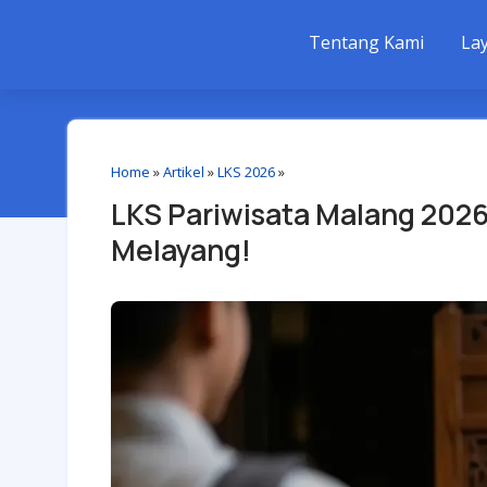
Tentang Kami
La
Home
»
Artikel
»
LKS 2026
»
LKS Pariwisata Malang 2026:
Melayang!