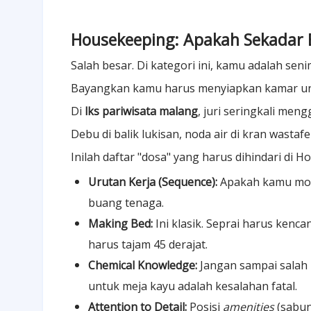
Housekeeping: Apakah Sekadar 
Salah besar. Di kategori ini, kamu adalah sen
Bayangkan kamu harus menyiapkan kamar unt
Di
lks pariwisata malang
, juri seringkali meng
Debu di balik lukisan, noda air di kran wastafe
Inilah daftar "dosa" yang harus dihindari di 
Urutan Kerja (Sequence):
Apakah kamu monda
buang tenaga.
Making Bed:
Ini klasik. Seprai harus kenc
harus tajam 45 derajat.
Chemical Knowledge:
Jangan sampai salah
untuk meja kayu adalah kesalahan fatal.
Attention to Detail:
Posisi
amenities
(sabun,