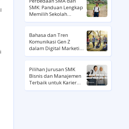
Perbedaan SMA dan
SMK: Panduan Lengkap
l
Memilih Sekolah
Lanjutan
Bahasa dan Tren
Komunikasi Gen Z
dalam Digital Marketing
i
Ala Gen Z
Pilihan Jurusan SMK
Bisnis dan Manajemen
Terbaik untuk Karier
Masa Depan