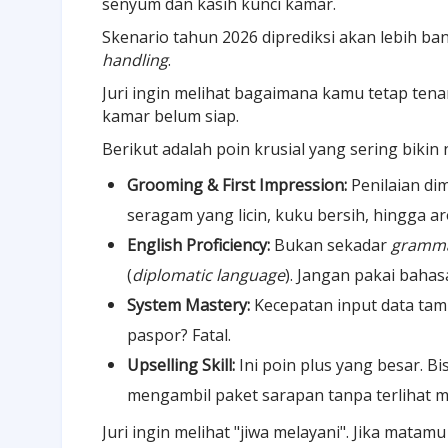
senyum dan kasih kunci kamar.
Skenario tahun 2026 diprediksi akan lebih b
handling
.
Juri ingin melihat bagaimana kamu tetap ten
kamar belum siap.
Berikut adalah poin krusial yang sering bikin ni
Grooming & First Impression:
Penilaian di
seragam yang licin, kuku bersih, hingga a
English Proficiency:
Bukan sekadar
gramm
(
diplomatic language
). Jangan pakai bahas
System Mastery:
Kecepatan input data tam
paspor? Fatal.
Upselling Skill:
Ini poin plus yang besar. 
mengambil paket sarapan tanpa terlihat
Juri ingin melihat "jiwa melayani". Jika matam