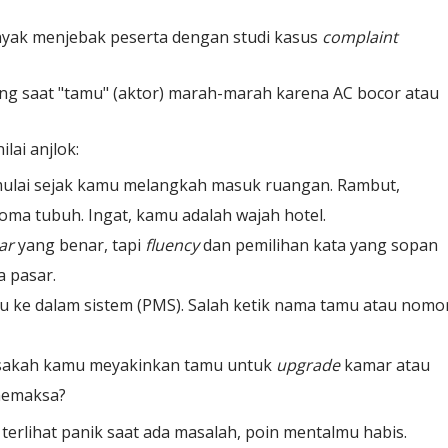
anyak menjebak peserta dengan studi kasus
complaint
ang saat "tamu" (aktor) marah-marah karena AC bocor atau
lai anjlok:
mulai sejak kamu melangkah masuk ruangan. Rambut,
roma tubuh. Ingat, kamu adalah wajah hotel.
ar
yang benar, tapi
fluency
dan pemilihan kata yang sopan
a pasar.
u ke dalam sistem (PMS). Salah ketik nama tamu atau nomo
Bisakah kamu meyakinkan tamu untuk
upgrade
kamar atau
 memaksa?
u terlihat panik saat ada masalah, poin mentalmu habis.