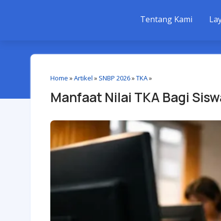
Tentang Kami
La
Home
»
Artikel
»
SNBP 2026
»
TKA
»
Manfaat Nilai TKA Bagi Sis