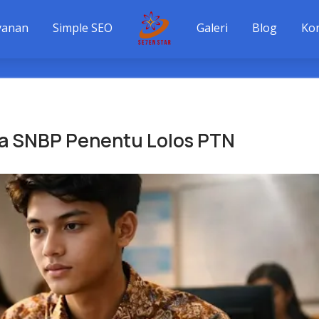
yanan
Simple SEO
Galeri
Blog
Ko
wa SNBP Penentu Lolos PTN