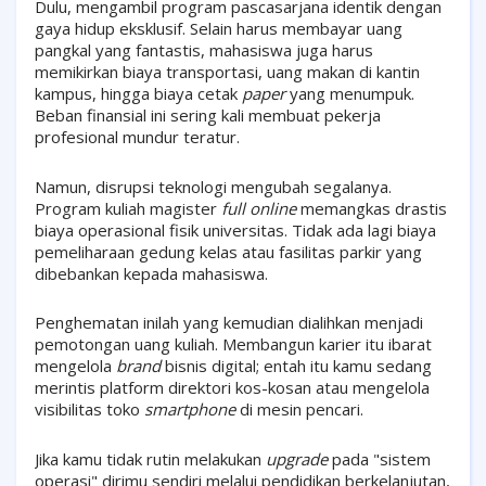
Dulu, mengambil program pascasarjana identik dengan
gaya hidup eksklusif. Selain harus membayar uang
pangkal yang fantastis, mahasiswa juga harus
memikirkan biaya transportasi, uang makan di kantin
kampus, hingga biaya cetak
paper
yang menumpuk.
Beban finansial ini sering kali membuat pekerja
profesional mundur teratur.
Namun, disrupsi teknologi mengubah segalanya.
Program kuliah magister
full online
memangkas drastis
biaya operasional fisik universitas. Tidak ada lagi biaya
pemeliharaan gedung kelas atau fasilitas parkir yang
dibebankan kepada mahasiswa.
Penghematan inilah yang kemudian dialihkan menjadi
pemotongan uang kuliah. Membangun karier itu ibarat
mengelola
brand
bisnis digital; entah itu kamu sedang
merintis platform direktori kos-kosan atau mengelola
visibilitas toko
smartphone
di mesin pencari.
Jika kamu tidak rutin melakukan
upgrade
pada "sistem
operasi" dirimu sendiri melalui pendidikan berkelanjutan,