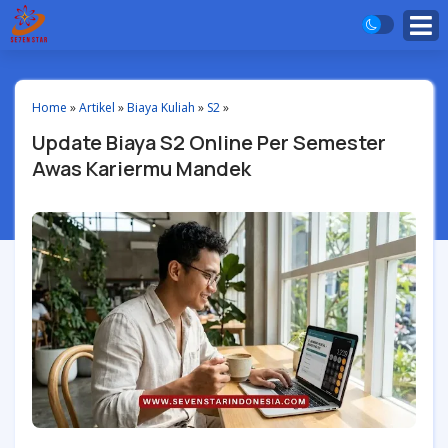
Home
»
Artikel
»
Biaya Kuliah
»
S2
»
Update Biaya S2 Online Per Semester
Awas Kariermu Mandek