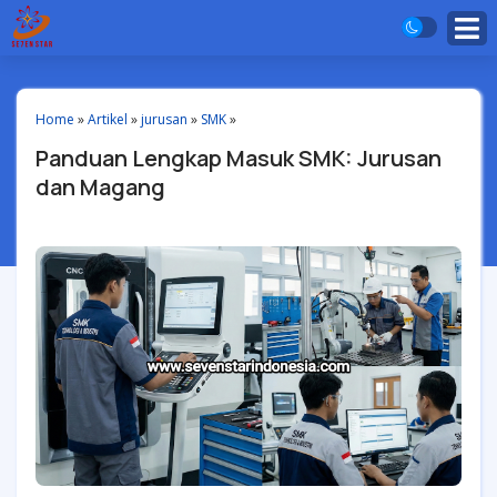
Home
»
Artikel
»
jurusan
»
SMK
»
Panduan Lengkap Masuk SMK: Jurusan
dan Magang