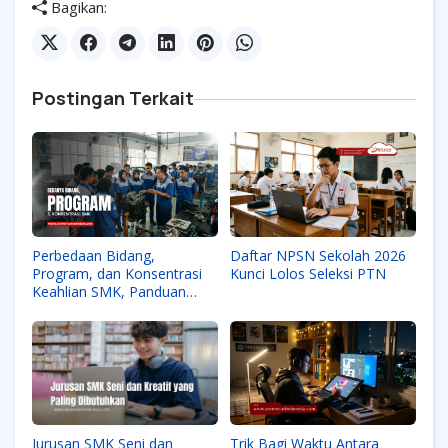
Bagikan:
Postingan Terkait
Perbedaan Bidang,
Daftar NPSN Sekolah 2026
Program, dan Konsentrasi
Kunci Lolos Seleksi PTN
Keahlian SMK, Panduan
Lengkap
Jurusan SMK Seni dan
Trik Bagi Waktu Antara