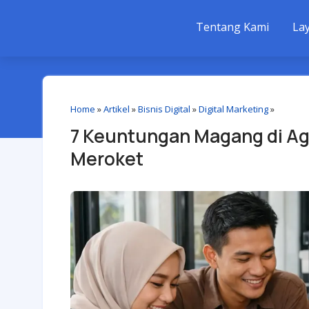
Tentang Kami
La
Home
»
Artikel
»
Bisnis Digital
»
Digital Marketing
»
7 Keuntungan Magang di Age
Meroket